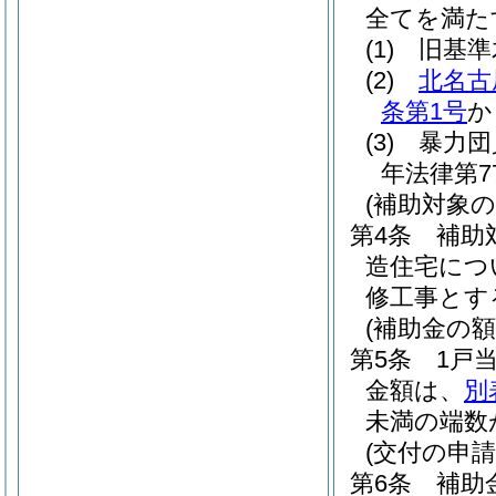
全てを満た
(1)
旧基準
(2)
北名古
条第1号
か
(3)
暴力団
年法律第7
(補助対象の
第4条
補助
造住宅につ
修工事とす
(補助金の額
第5条
1戸
金額は、
別
未満の端数
(交付の申請
第6条
補助