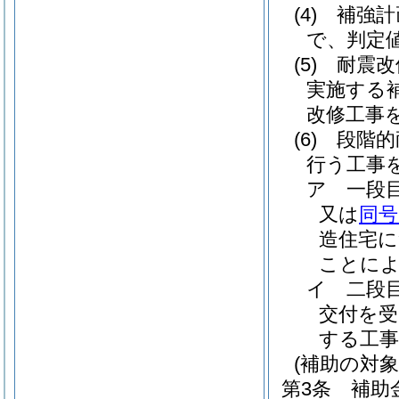
(4)
補強
で、判定値
(5)
耐震改
実施する
改修工事
(6)
段階的
行う工事
ア
一段
又は
同号
造住宅に
ことによ
イ
二段
交付を受
する工
(補助の対象
第3条
補助