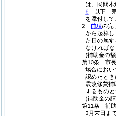
は、民間木
6
。以下「
を添付して
2
前項
の完
から起算し
た日の属す
なければな
(補助金の額
第10条
市
場合におい
認めたとき
震改修費補
するものと
(補助金の請
第11条
補
3月末日ま