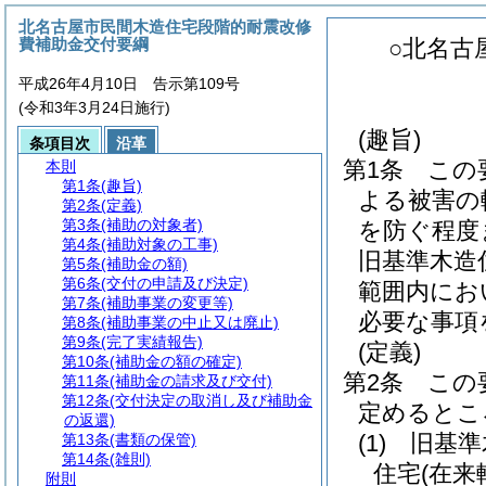
北名古屋市民間木造住宅段階的耐震改修
費補助金交付要綱
○北名古
平成26年4月10日 告示第109号
(令和3年3月24日施行)
(趣旨)
条項目次
沿革
第1条
この
本則
第1条
(趣旨)
よる被害の
第2条
(定義)
第3条
(補助の対象者)
を防ぐ程度
第4条
(補助対象の工事)
旧基準木造
第5条
(補助金の額)
第6条
(交付の申請及び決定)
範囲内にお
第7条
(補助事業の変更等)
必要な事項
第8条
(補助事業の中止又は廃止)
第9条
(完了実績報告)
(定義)
第10条
(補助金の額の確定)
第2条
この
第11条
(補助金の請求及び交付)
第12条
(交付決定の取消し及び補助金
定めるとこ
の返還)
(1)
旧基準
第13条
(書類の保管)
第14条
(雑則)
住宅
(在
附則