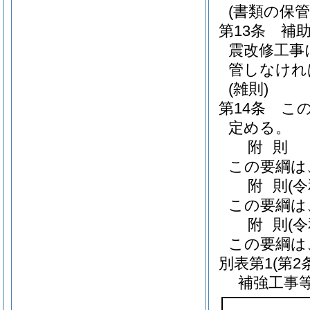
(書類の保管
第13条
補
震改修工事
管しなけれ
(雑則)
第14条
こ
定める。
附
則
この要綱は
附
則
(
この要綱は
附
則
(
この要綱は
別表第1
(第2
補強工事