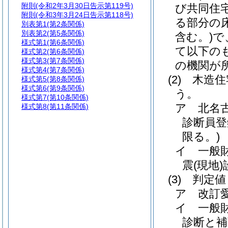
附則
(令和2年3月30日告示第119号)
び共同住
附則
(令和3年3月24日告示第118号)
る部分の
別表第1
(第2条関係)
別表第2
(第5条関係)
含む。)
で
様式第1
(第6条関係)
て以下の
様式第2
(第6条関係)
様式第3
(第7条関係)
の機関が
様式第4
(第7条関係)
(2)
木造住
様式第5
(第8条関係)
様式第6
(第9条関係)
う。
様式第7
(第10条関係)
ア
北名
様式第8
(第11条関係)
診断員登
限る。)
イ
一般
震
(現地)
(3)
判定値
ア
改訂
イ
一般
診断と補