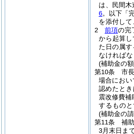
は、民間木
6
。以下「
を添付して
2
前項
の完
から起算し
た日の属す
なければな
(補助金の額
第10条
市
場合におい
認めたとき
震改修費補
するものと
(補助金の請
第11条
補
3月末日ま