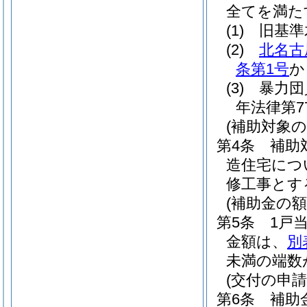
全てを満た
(1)
旧基準
(2)
北名古
条第1号
か
(3)
暴力団
年法律第7
(補助対象の
第4条
補助
造住宅につ
修工事とす
(補助金の額
第5条
1戸
金額は、
別
未満の端数
(交付の申請
第6条
補助