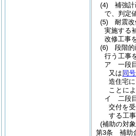
(4)
補強
で、判定値
(5)
耐震改
実施する
改修工事
(6)
段階的
行う工事
ア
一段
又は
同号
造住宅に
ことによ
イ
二段
交付を受
する工
(補助の対象
第3条
補助