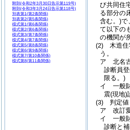
附則
(令和2年3月30日告示第119号)
び共同住
附則
(令和3年3月24日告示第118号)
る部分の
別表第1
(第2条関係)
別表第2
(第5条関係)
含む。)
で
様式第1
(第6条関係)
て以下の
様式第2
(第6条関係)
様式第3
(第7条関係)
の機関が
様式第4
(第7条関係)
(2)
木造住
様式第5
(第8条関係)
様式第6
(第9条関係)
う。
様式第7
(第10条関係)
ア
北名
様式第8
(第11条関係)
診断員登
限る。)
イ
一般
震
(現地)
(3)
判定値
ア
改訂
イ
一般
診断と補