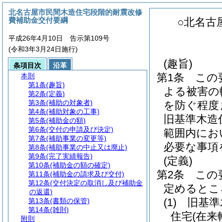
北名古屋市民間木造住宅段階的耐震改修
費補助金交付要綱
○北名古
平成26年4月10日 告示第109号
(令和3年3月24日施行)
(趣旨)
条項目次
沿革
第1条
この
本則
第1条
(趣旨)
よる被害の
第2条
(定義)
第3条
(補助の対象者)
を防ぐ程度
第4条
(補助対象の工事)
旧基準木造
第5条
(補助金の額)
第6条
(交付の申請及び決定)
範囲内にお
第7条
(補助事業の変更等)
必要な事項
第8条
(補助事業の中止又は廃止)
第9条
(完了実績報告)
(定義)
第10条
(補助金の額の確定)
第2条
この
第11条
(補助金の請求及び交付)
第12条
(交付決定の取消し及び補助金
定めるとこ
の返還)
(1)
旧基準
第13条
(書類の保管)
第14条
(雑則)
住宅
(在
附則