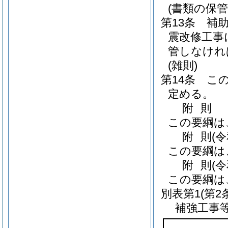
(書類の保管
第13条
補
震改修工事
管しなけれ
(雑則)
第14条
こ
定める。
附
則
この要綱は
附
則
(
この要綱は
附
則
(
この要綱は
別表第1
(第2
補強工事