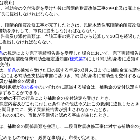
は廃止)
は、補助金の交付決定を受けた後に段階的耐震改修工事の中止又は廃止
市長に提出しなければならない。
は、段階的耐震改修工事が完了したときは、民間木造住宅段階的耐震改
書類を添付して、市長に提出しなければならない。
報告書及び添付書類は、当該工事の完了の日から起算して30日を経過し
に提出しなければならない。
)
条
の規定により完了実績報告書を受理した場合において、完了実績報告
段階的耐震改修費補助金確定通知書
(
様式第7
)
により補助対象者に通知す
交付)
は、
前条
の通知を受けた日の属する年度の3月末日までに補助金支払請
規定による補助金支払請求書に基づき、補助対象者に補助金を交付する
及び補助金の返還)
助対象者が
次の各号
のいずれかに該当する場合は、補助金の交付決定を
命ずることができる。
の他の不正の行為により補助金の交付決定を受けたとき。
決定内容及びこれに付した条件その他法令又はこの要綱に違反したとき
る期日までに、完了実績報告書が提出されなかったとき。
るもののほか、市長が不適切と認める事由が生じたとき。
は、補助金の関係書類を整理し、二段目耐震改修工事に対する補助金の
定めるもののほか、必要な事項は、市長が定める。