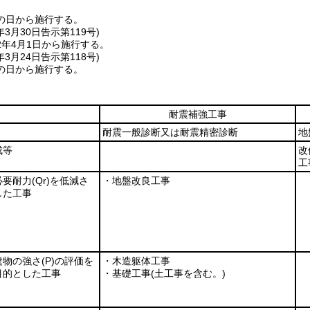
の日から施行する。
年3月30日
告示第119号)
2年4月1日から施行する。
年3月24日
告示第118号)
の日から施行する。
耐震補強工事
耐震一般診断又は耐震精密診断
地
成等
改
工
必要耐力
(Qr)
を低減さ
・地盤改良工事
した工事
建物の強さ
(P)
の評価を
・木造躯体工事
目的とした工事
・基礎工事
(土工事を含む。)