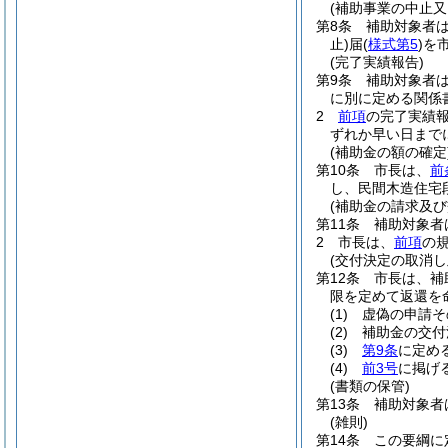
(補助事業の中止又
第8条
補助対象者
止)
届
(
様式第5
)
を
(完了実績報告)
第9条
補助対象者
に別に定める関係
2
前項
の完了実績
ずれか早い日まで
(補助金の額の確定
第10条
市長は、
前
し、民間木造住宅
(補助金の請求及び
第11条
補助対象者
2
市長は、
前項
の
(交付決定の取消し
第12条
市長は、補
限を定めて返還を
(1)
虚偽の申請そ
(2)
補助金の交付
(3)
第9条
に定め
(4)
前3号
に掲げ
(書類の保管)
第13条
補助対象者
(雑則)
第14条
この要綱に