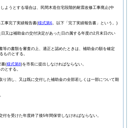
をしようとする場合は、民間木造住宅段階的耐震改修工事廃止
(中
修工事完了実績報告書
(
様式第6
。以下「完了実績報告書」という。)
た日又は補助金の交付決定があった日の属する年度の2月末日のい
書等の書類を審査の上、適正と認めたときは、補助金の額を確定
るものとする。
求書
(
様式第8
)
を市長に提出しなければならない。
ものとする。
取り消し、又は既に交付した補助金の全部若しくは一部について期
。
交付を受けた年度終了後5年間保管しなければならない。