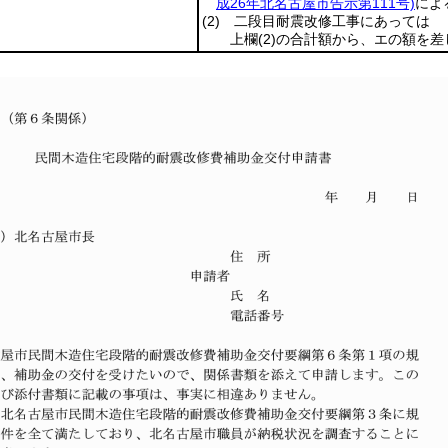
成26年北名古屋市告示第111号)
によ
(2)
二段目耐震改修工事にあっては
上欄
(2)
の合計額から、エの額を差