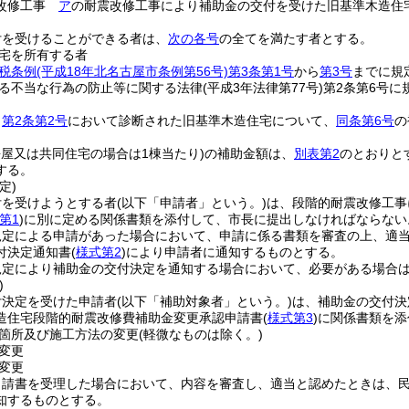
震改修工事
ア
の耐震改修工事により補助金の交付を受けた旧基準木造住宅
付を受けることができる者は、
次の各号
の全てを満たす者とする。
宅を所有する者
税条例
(平成18年北名古屋市条例第56号)
第3条第1号
から
第3号
までに規
る不当な行為の防止等に関する法律
(平成3年法律第77号)
第2条第6号に
、
第2条第2号
において診断された旧基準木造住宅について、
同条第6号
の
長屋又は共同住宅の場合は1棟当たり)
の補助金額は、
別表第2
のとおりと
する。
定)
付を受けようとする者
(以下「申請者」という。)
は、段階的耐震改修工事
第1
)
に別に定める関係書類を添付して、市長に提出しなければならない
規定による申請があった場合において、申請に係る書類を審査の上、適
付決定通知書
(
様式第2
)
により申請者に通知するものとする。
規定により補助金の交付決定を通知する場合において、必要がある場合
)
付決定を受けた申請者
(以下「補助対象者」という。)
は、補助金の交付決
造住宅段階的耐震改修費補助金変更承認申請書
(
様式第3
)
に関係書類を添
箇所及び施工方法の変更
(軽微なものは除く。)
変更
変更
申請書を受理した場合において、内容を審査し、適当と認めたときは、
知するものとする。