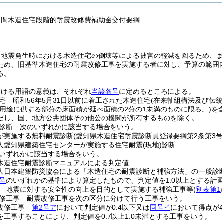
民間木造住宅段階的耐震改修費補助金交付要綱
、地震発生時における木造住宅の倒壊等による被害の軽減を図るため、
ため、旧基準木造住宅の耐震改修工事を実施する者に対し、予算の範囲
る。
おける用語の意義は、それぞれ
当該各号
に定めるところによる。
宅 昭和56年5月31日以前に着工された木造住宅
(在来軸組構法及び伝
の用途に供する部分の床面積が延べ面積の2分の1未満のものに限る。)
を
だし、国、地方公共団体その他公の機関が所有するものを除く。
診断 次のいずれかに該当する場合をいう。
が実施する無料耐震診断
(愛知県木造住宅耐震診断員登録要綱第2条第3
人愛知県建築住宅センターが実施する住宅耐震
(現地)
診断
いずれかに該当する場合をいう。
木造住宅耐震診断マニュアルによる判定値
人日本建築防災協会による「木造住宅の耐震診断と補強方法」の一般診
号
のいずれかの基準により算定したもので、判定値を1.0以上とする計
 地震に対する安全性の向上を目的として実施する補強工事等
(
別表第1
修工事 耐震改修工事を次の区分に分けて行う工事をいう。
震改修工事
第2号ア
において判定値が0.4以下又は
同号イ
において得点が
を工事することにより、判定値を0.7以上1.0未満とする工事をいう。