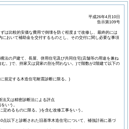
平成26年4月10日
告示第109号
まずは比較的安価な費用で倒壊を防ぐ程度まで改修し、最終的には
内において補助金を交付するものとし、その交付に関し必要な事項
統構法の戸建て、長屋、併用住宅及び共同住宅
(店舗等の用途を兼ね
含む。)
で、持家又は貸家の別を問わない。)
で階数が2階建て以下の
号に規定する木造住宅耐震診断に限る。)
断法又は精密診断法による評点
画をいう。
に定めるものに限る。)
を含む改修工事をいう。
40点以下と診断された旧基準木造住宅について、補強計画に基づ