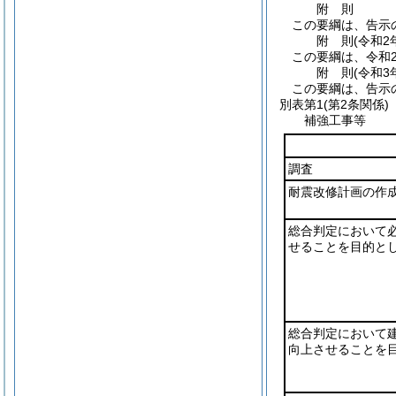
附
則
この要綱は、告示
附
則
(令和2
この要綱は、令和
附
則
(令和3
この要綱は、告示
別表第1
(第2条関係)
補強工事等
調査
耐震改修計画の作
総合判定において
せることを目的と
総合判定において
向上させることを