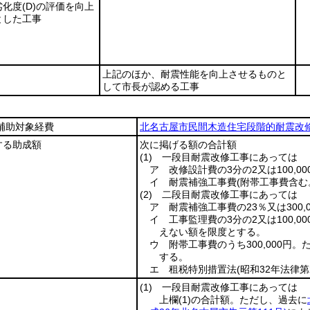
劣化度
(D)
の評価を向上
とした工事
上記のほか、耐震性能を向上させるものと
して市長が認める工事
補助対象経費
北名古屋市民間木造住宅段階的耐震改
する助成額
次に掲げる額の合計額
(1)
一段目耐震改修工事にあっては
ア 改修設計費の3分の2又は100,0
イ 耐震補強工事費
(附帯工事費含む
(2)
二段目耐震改修工事にあっては
ア 耐震補強工事費の23％又は300,
イ 工事監理費の3分の2又は100,0
えない額を限度とする。
ウ 附帯工事費のうち300,000円
する。
エ 租税特別措置法
(昭和32年法律第
(1)
一段目耐震改修工事にあっては
上欄
(1)
の合計額。ただし、過去に