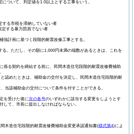
について、判定値を1.0以上とする工事をいう。
定する市税を滞納していない者
規定する暴力団員でない者
補強計画に基づく段階的耐震改修工事とする。
する。
ただし、その額に1,000円未満の端数があるときは、これを
に係る契約を締結する前に、民間木造住宅段階的耐震改修費補助
。
当と認めたときは、補助金の交付を決定し、民間木造住宅段階的耐
は、当該補助金の交付について条件を付すことができる。
定を受けた後に
次の各号
のいずれかに該当する変更をしようとす
付して、市長に提出しなければならない。
民間木造住宅段階的耐震改修費補助金変更承認通知書
(
様式第4
)
によ