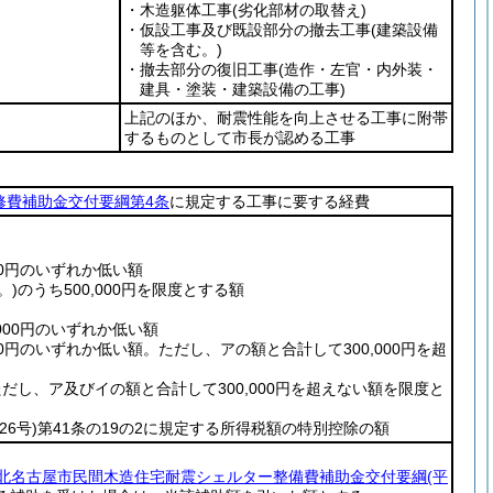
・木造躯体工事
(劣化部材の取替え)
・仮設工事及び既設部分の撤去工事
(建築設備
等を含む。)
・撤去部分の復旧工事
(造作・左官・内外装・
建具・塗装・建築設備の工事)
上記のほか、耐震性能を向上させる工事に附帯
するものとして市長が認める工事
修費補助金交付要綱第4条
に規定する工事に要する経費
00円のいずれか低い額
。)
のうち500,000円を限度とする額
000円のいずれか低い額
00円のいずれか低い額。ただし、アの額と合計して300,000円を超
。ただし、ア及びイの額と合計して300,000円を超えない額を限度と
26号)
第41条の19の2に規定する所得税額の特別控除の額
北名古屋市民間木造住宅耐震シェルター整備費補助金交付要綱
(平