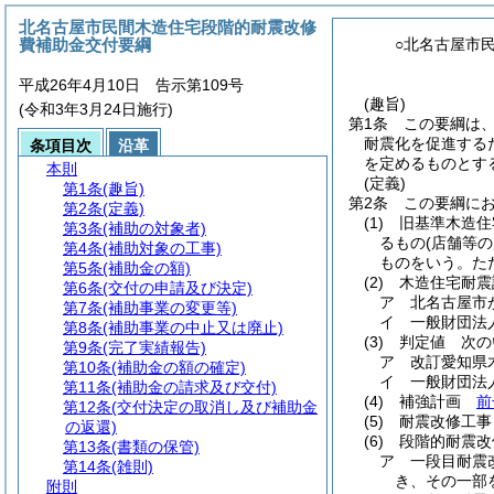
北名古屋市民間木造住宅段階的耐震改修
費補助金交付要綱
○北名古屋市
平成26年4月10日 告示第109号
(趣旨)
(令和3年3月24日施行)
第1条
この要綱は
耐震化を促進する
条項目次
沿革
を定めるものとす
本則
(定義)
第1条
(趣旨)
第2条
この要綱に
第2条
(定義)
(1)
旧基準木造住
第3条
(補助の対象者)
るもの
(店舗等
第4条
(補助対象の工事)
ものをいう。
た
第5条
(補助金の額)
(2)
木造住宅耐震
第6条
(交付の申請及び決定)
ア
北名古屋市
第7条
(補助事業の変更等)
イ
一般財団法
第8条
(補助事業の中止又は廃止)
(3)
判定値 次の
第9条
(完了実績報告)
ア
改訂愛知県
第10条
(補助金の額の確定)
イ
一般財団法
第11条
(補助金の請求及び交付)
(4)
補強計画
前
第12条
(交付決定の取消し及び補助金
(5)
耐震改修工事
の返還)
(6)
段階的耐震改
第13条
(書類の保管)
ア
一段目耐
第14条
(雑則)
き、その一部
附則