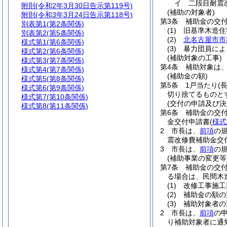
イ
二段目耐
附則
(令和2年3月30日告示第119号)
(補助の対象者)
附則
(令和3年3月24日告示第118号)
第3条
補助金の交
別表第1
(第2条関係)
(1)
旧基準木造住
別表第2
(第5条関係)
(2)
北名古屋市市
様式第1
(第6条関係)
(3)
暴力団員によ
様式第2
(第6条関係)
(補助対象の工事)
様式第3
(第7条関係)
第4条
補助対象は
様式第4
(第7条関係)
(補助金の額)
様式第5
(第8条関係)
第5条
1戸当たり
(
様式第6
(第9条関係)
切り捨てるものと
様式第7
(第10条関係)
(交付の申請及び決
様式第8
(第11条関係)
第6条
補助金の交
金交付申請書
(
様式
2
市長は、
前項
の
震改修費補助金交
3
市長は、
前項
の
(補助事業の変更等
第7条
補助金の交
る場合は、民間木
(1)
改修工事施工
(2)
補助金の額の
(3)
補助対象者の
2
市長は、
前項
の
り補助対象者に通