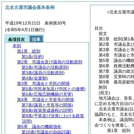
北名古屋市議会基本条例
○北名古屋市
平成19年12月21日 条例第30号
目次
(令和5年4月1日施行)
前文
第1章
総則
(第1条
条項目次
沿革
第2章
市議会及
本則
第3章
市議会と
第1章
総則
第4章
市議会と
第1条
(目的)
第5章
議会の機
第2章
市議会及び議員の活動原則
第6章
政務活動
第2条
(市議会の活動原則)
第7章
議員の政
第3条
(議員の活動原則)
第8章
災害時の
第4条
(会派制)
第9章
最高規範
第3章
市議会と市民の関係
附則
第5条
(市民参加及び市民との連携)
(前文)
第6条
(広報広聴機能の充実)
地方議会は、首長
第4章
市議会と市長等の関係
に定める地方自治の
第7条
(議員と市長等の関係)
北名古屋市議会(
第8条
(政策形成過程の説明)
協調のもと、北名古
第9条
(予算及び決算における政策
本条例は、議員間
説明)
会づくりを推進し、
第5章
議会の機能強化
第1章
総則
第10条
(市議会の自由討議)