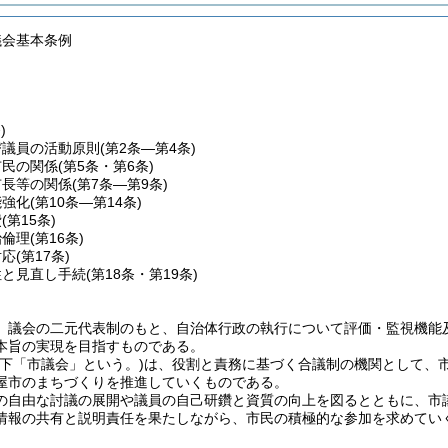
議会基本条例
)
び議員の活動原則
(第2条―第4条)
市民の関係
(第5条・第6条)
市長等の関係
(第7条―第9条)
能強化
(第10条―第14条)
費
(第15条)
治倫理
(第16条)
対応
(第17条)
性と見直し手続
(第18条・第19条)
、議会の二元代表制のもと、自治体行政の執行について評価・監視機能
本旨の実現を目指すものである。
以下「市議会」という。)は、役割と責務に基づく合議制の機関として、
屋市のまちづくりを推進していくものである。
の自由な討議の展開や議員の自己研鑽と資質の向上を図るとともに、市
情報の共有と説明責任を果たしながら、市民の積極的な参加を求めてい