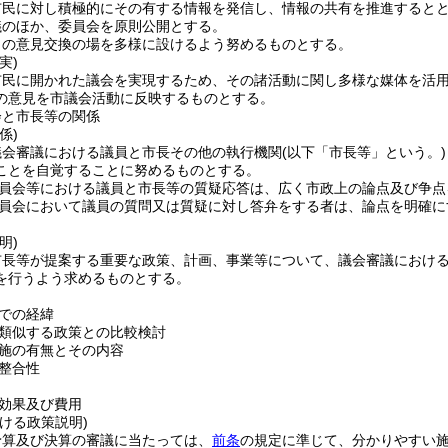
市民に対し積極的にその有する情報を発信し、情報の共有を推進すると
議のほか、委員会を原則公開とする。
との意見交換の場を多様に設けるよう努めるものとする。
実)
市民に開かれた議会を実現するため、その諸活動に関し多様な媒体を活
の意見を市議会活動に反映するものとする。
会と市長等の関係
係)
議会審議における議員と市長その他の執行機関
(以下「市長等」という。)
ことを自覚することに努めるものとする。
員会等における議員と市長等の質疑応答は、広く市政上の論点及び争点
員会において議員の質問又は質疑に対し答弁をする者は、論点を明確に
明)
市長等が提案する重要な政策、計画、事業等について、議会審議におけ
を行うよう求めるものとする。
での経緯
類似する政策との比較検討
施の有無とその内容
整合性
効果及び費用
ける政策説明)
予算及び決算の審議に当たっては、
前条
の規定に準じて、分かりやすい