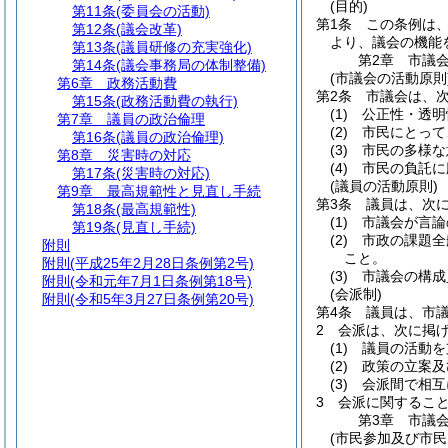
(目的)
第11条
(委員会の活動)
第1条
この条例は
第12条
(議会改革)
より、議会の機能
第13条
(議員研修の充実強化)
第2章
市議
第14条
(議会事務局の体制整備)
(市議会の活動原則
第6章
政務活動費
第2条
市議会は、
第15条
(政務活動費の執行)
(1)
公正性・透明
第7章
議員の政治倫理
(2)
市民にとって
第16条
(議員の政治倫理)
(3)
市民の多様な
第8章
災害時の対応
(4)
市民の負託に
第17条
(災害時の対応)
(議員の活動原則)
第9章
最高規範性と見直し手続
第3条
議員は、次
第18条
(最高規範性)
(1)
市議会が言論
第19条
(見直し手続)
(2)
市政の課題全
附則
こと。
附則
(平成25年2月28日条例第2号)
(3)
市議会の構成
附則
(令和元年7月1日条例第18号)
(会派制)
附則
(令和5年3月27日条例第20号)
第4条
議員は、市
2
会派は、次に掲
(1)
議員の活動を
(2)
政策の立案及
(3)
会派間で相互
3
会派に関するこ
第3章
市議
(市民参加及び市民