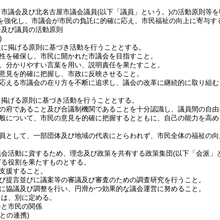
、市議会及び北名古屋市議会議員
(以下「議員」という。)
の活動原則等を
を強化し、市議会が市民の負託に的確に応え、市民福祉の向上に寄与す
会及び議員の活動原則
)
次に掲げる原則に基づき活動を行うこととする。
性を確保し、市民に開かれた市議会を目指すこと。
、分かりやすい言葉を用い、説明責任を果たすこと。
意見を的確に把握し、市政に反映させること。
応える市議会の在り方を不断に追求し、議会の改革に継続的に取り組む
に掲げる原則に基づき活動を行うこととする。
の府であること及び合議制機関であることを十分認識し、議員間の自由
般について、市民の意見を的確に把握するとともに、自己の能力を高め
員として、一部団体及び地域の代表にとらわれず、市民全体の福祉の向
議会活動に資するため、理念及び政策を共有する政策集団
(以下「会派」
げる役割を果たすものとする。
支援すること。
び提言並びに議案等の審議及び審査のための調査研究を行うこと。
に協議及び調整を行い、円滑かつ効果的な議会運営に努めること。
とは、別に定める。
会と市民の関係
との連携)