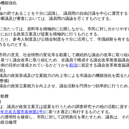
の機能強化
)
論の府であることを十分に認識し、議員間の自由討議を中心に運営する
の審議及び審査においては、議員間の議論を尽くすものとする。
に当たっては、資料等を積極的に公開しながら、市民に対し分かりやす
会における政策立案及び提案を積極的に行うものとする。
当たり、参考人制度及び公聴会制度を十分に活用して、学識経験を有す
めるものとする。
市民の意見、社会情勢の変化等を勘案して継続的な議会の改革に取り組
に基づく議会改革に取り組むため、全議員で構成する議会改革推進協議
条例の目的が達成されているかどうかを
前項
に規定する議会改革推進協
化)
議員の政策形成及び立案能力の向上等による市議会の機能強化を図るた
整備)
議会の政策立案能力を向上させ、議会活動を円滑かつ効率的に行うため
活動費
)
は、議員が政策立案又は提案を行うための調査研究その他の活動に資す
5年北名古屋市条例第1号)
に基づき適正に執行するものとする。
途の透明性を確保し、市民に対して説明責任を果たすため、議長は、そ
の政治倫理