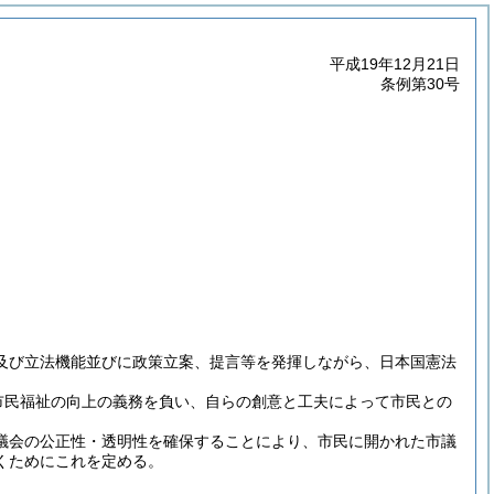
平成19年12月21日
条例第30号
及び立法機能並びに政策立案、提言等を発揮しながら、日本国憲法
市民福祉の向上の義務を負い、自らの創意と工夫によって市民との
議会の公正性・透明性を確保することにより、市民に開かれた市議
くためにこれを定める。