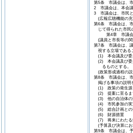
第5条
市議会は、
2
市議会は、本会
3
市議会は、市民
(広報広聴機能の充
第6条
市議会は、
じて得られた市民
第4章
市議
(議員と市長等の関
第7条
市議会は、
視する立場である
(1)
本会議及び委
(2)
本会議及び委
るものとする。
(政策形成過程の説
第8条
市議会は、
掲げる事項の説明
(1)
政策の発生源
(2)
提案に至るま
(3)
他の自治体の
(4)
市民参加の実
(5)
総合計画との
(6)
財源措置
(7)
将来にわたる
(予算及び決算にお
第9条
市議会は、