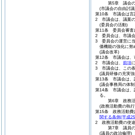
第5章
議会
(市議会の自由討議
第10条
市議会は言
2
市議会は、議案
(委員会の活動)
第11条
委員会審査
2
委員会は、市議
3
委員会の運営に
価機能の強化に努
(議会改革)
第12条
市議会は、
2
市議会は、
前項
3
市議会は、この
(議員研修の充実強
第13条
市議会は、
(議会事務局の体制
第14条
市議会は、
る。
第6章
政務
(政務活動費の執行
第15条
政務活動費
関する条例
(平成2
2
政務活動費の使
第7章
議員
(議員の政治倫理)