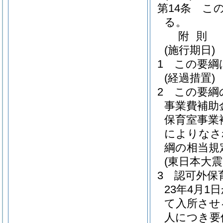
第14条
こ
る。
附
則
(施行期日)
1
この要綱
(経過措置)
2
この要綱
事業費補助
保育室事業
によりなさ
綱の相当規
(東日本大
3
認可外保
23年4月1
て入所させ
人につき要