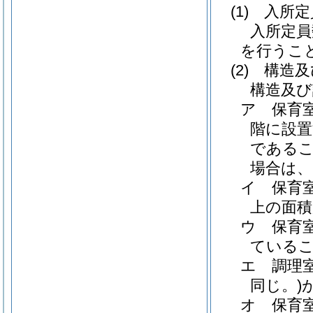
(1)
入所定
入所定員
を行うこ
(2)
構造及
構造及び
ア
保育
階に設置
である
場合は、
イ
保育
上の面
ウ
保育
ている
エ
調理
同じ。)
オ
保育