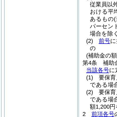
従業員以
おける平
あるもの
パーセン
場合を除く
(2)
前号
に
の
(補助金の額
第4条
補助
当該各号
に
(1)
要保育
である場合
(2)
要保育
である場
額1,20
2
前項各号