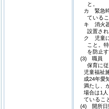
と。
カ
緊急
ている
キ
消火
設置さ
ク
児童
こと。
特
を防止
(3)
職員
保育に従
児童福祉
成24年愛
満たし、
場合は1人
ているこ
(4)
開所日