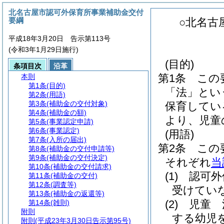
北名古屋市認可外保育所事業補助金交付
要綱
○北名古
平成18年3月20日 告示第113号
(令和3年1月29日施行)
(目的)
条項目次
沿革
第1条
この
本則
第1条
(目的)
「法」とい
第2条
(用語)
第3条
(補助金の交付対象)
保育してい
第4条
(補助金の額)
より、児童
第5条
(事業認定申請)
第6条
(事業認定)
(用語)
第7条
(入所の届出)
第2条
この
第8条
(補助金の交付申請等)
第9条
(補助金の交付決定)
それぞれ
当
第10条
(補助金の交付請求)
(1)
認可外
第11条
(補助金の交付)
第12条
(調査等)
受けてい
第13条
(補助金の返還等)
(2)
児童 
第14条
(雑則)
附則
する幼児
附則
(平成23年3月30日告示第95号)