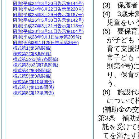
附則
(平成24年3月30日告示第144号)
(3)
保護者
附則
(平成24年6月22日告示第220号)
(4)
3歳未
附則
(平成25年3月29日告示第187号)
附則
(平成26年5月30日告示第142号)
児童をい
附則
(平成27年3月31日告示第118号)
(5)
要保育
附則
(平成28年3月31日告示第104号)
附則
(平成28年9月1日告示第209号)
が子ども
附則
(令和3年1月29日告示第36号)
育て支援
様式第1
(第5条関係)
様式第2
(第6条関係)
市子ども
様式第3の1
(第7条関係)
則第4号)
様式第3の2
(第7条関係)
様式第4
(第8条関係)
り、保育
様式第5
(第9条関係)
様式第6
(第10条関係)
う。
様式第7
(第13条関係)
(6)
施設代
様式第8
(第13条関係)
について
(補助金の交
第3条
補助
託を受けて
てを満たす