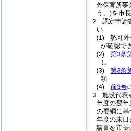
外保育所事
う。)
を市
2
認定申請
い。
(1)
認可外
が確認で
(2)
第3条
し
(3)
第3条
類
(4)
前3号
3
施設代表
年度の翌年
の要綱に基
年度の末日
請書を市長