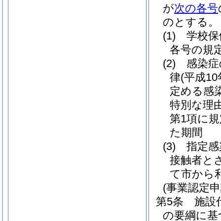
が
次の各号
のとする。
(1)
学校保
各号の規
(2)
感染症
律
(平成10
定める感
特別な理
第1項に
た期間
(3)
指定感
接触者と
て市から
(事業認定申
第5条
施設
の要綱に基